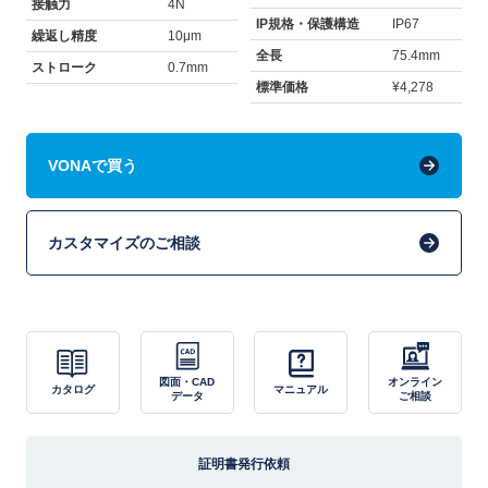
接触力
4N
IP規格・保護構造
IP67
繰返し精度
10μm
全長
75.4mm
ストローク
0.7mm
標準価格
¥4,278
VONAで買う
カスタマイズのご相談
図面・CAD
オンライン
カタログ
マニュアル
データ
ご相談
証明書発行依頼