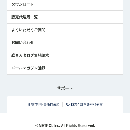
アプリケーション
ダウンロード
社員ブログ
展示会レポート
販売代理店一覧
中小企業のBCP地震対策
センサのテクニカルガイド
よくいただくご質問
社長ブログ
お問い合わせ
総合カタログ無料請求
メールマガジン登録
サポート
非該当証明書発行依頼
RoHS適合証明書発行依頼
© METROL Inc. All Rights Reserved.