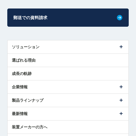
郵送での資料請求
ソリューション
センサ導入事例
選ばれる理由
解決策提案
成長の軌跡
企業情報
会社概要
製品ラインナップ
ごあいさつ
メトロールの事業
タッチスイッチ製品
最新情報
受賞履歴
ツールセッタ製品
メディア掲載
タッチプローブ製品
ニュースリリース
装置メーカーの方へ
採用情報
エアマイクロセンサ製品
メトロールの技術
国/地域/言語