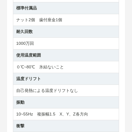
標準付属品
ナット2個 歯付座金1個
耐久回数
1000万回
使用温度範囲
０℃~80℃ 氷結ないこと
温度ドリフト
自己発熱による温度ドリフトなし
振動
10~55Hz 複振幅1.5 X、Y、Z各方向
衝撃