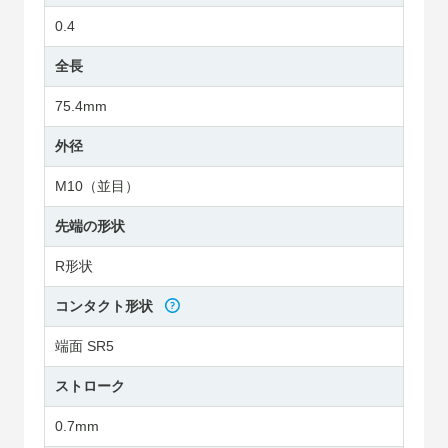
0.4
全長
75.4mm
外径
M10（並目）
先端の形状
R形状
コンタクト形状
端面 SR5
ストローク
0.7mm